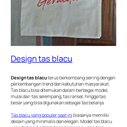
Design tas blacu
Design tas blacu
terus berkembang seiring dengan
perkembangan trend dan kebutuhan masyarakat.
Tas blacu bisa ditemukan dalam berbagai model,
mulai dari tas selempang, tas ransel, hingga tas
besar yang bisa digunakan sebagai tas belanja.
Tas blacu yang populer saat ini
biasanya memiliki
desain yang minimalis dan elegan. Model tas blacu