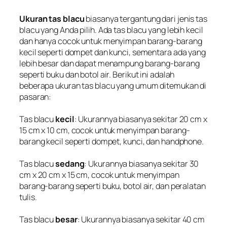
Ukuran tas blacu
biasanya tergantung dari jenis tas
blacu yang Anda pilih. Ada tas blacu yang lebih kecil
dan hanya cocok untuk menyimpan barang-barang
kecil seperti dompet dan kunci, sementara ada yang
lebih besar dan dapat menampung barang-barang
seperti buku dan botol air. Berikut ini adalah
beberapa ukuran tas blacu yang umum ditemukan di
pasaran:
Tas blacu
kecil
: Ukurannya biasanya sekitar 20 cm x
15 cm x 10 cm, cocok untuk menyimpan barang-
barang kecil seperti dompet, kunci, dan handphone.
Tas blacu
sedang
: Ukurannya biasanya sekitar 30
cm x 20 cm x 15 cm, cocok untuk menyimpan
barang-barang seperti buku, botol air, dan peralatan
tulis.
Tas blacu
besar
: Ukurannya biasanya sekitar 40 cm