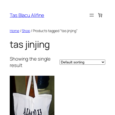
Skip
to
Tas Blacu Alifine
content
Home
/
Shop
/ Products tagged “tas jinjing”
tas jinjing
Showing the single
result