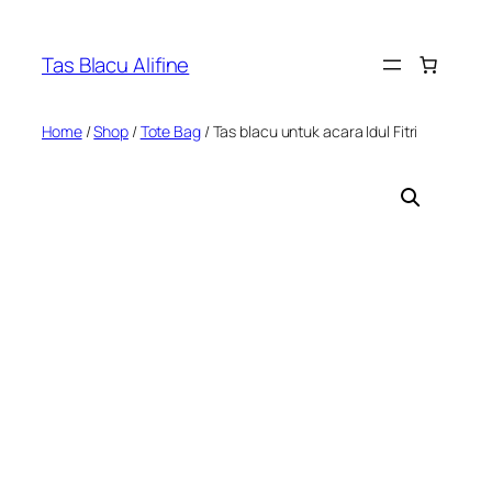
Skip
to
Tas Blacu Alifine
content
Home
/
Shop
/
Tote Bag
/ Tas blacu untuk acara Idul Fitri