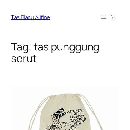
Skip
to
Tas Blacu Alifine
content
Tag:
tas punggung
serut