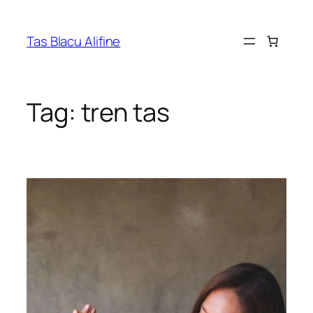
Skip
to
Tas Blacu Alifine
content
Tag:
tren tas