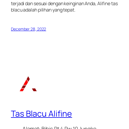
terjadi dan sesuai dengan keinginan Anda, Alifine tas
blacu adalah pilihan yang tepat.
December 28, 2022
Tas Blacu Alifine
Alamat: Bibis Rt 4 Rw 10 Jungke,