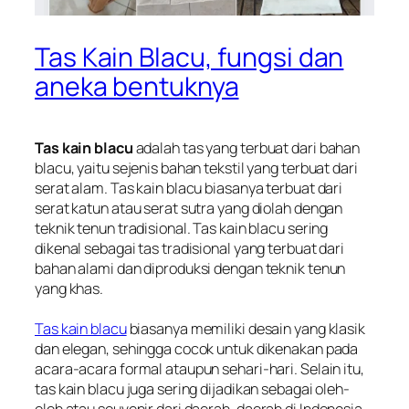
Tas Kain Blacu, fungsi dan
aneka bentuknya
Tas kain blacu
adalah tas yang terbuat dari bahan
blacu, yaitu sejenis bahan tekstil yang terbuat dari
serat alam. Tas kain blacu biasanya terbuat dari
serat katun atau serat sutra yang diolah dengan
teknik tenun tradisional. Tas kain blacu sering
dikenal sebagai tas tradisional yang terbuat dari
bahan alami dan diproduksi dengan teknik tenun
yang khas.
Tas kain blacu
biasanya memiliki desain yang klasik
dan elegan, sehingga cocok untuk dikenakan pada
acara-acara formal ataupun sehari-hari. Selain itu,
tas kain blacu juga sering dijadikan sebagai oleh-
oleh atau souvenir dari daerah-daerah di Indonesia