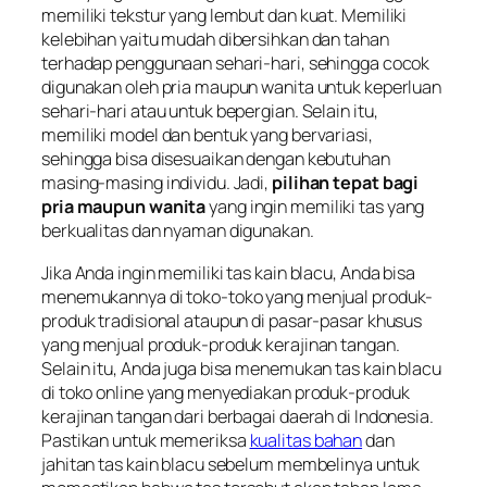
memiliki tekstur yang lembut dan kuat. Memiliki
kelebihan yaitu mudah dibersihkan dan tahan
terhadap penggunaan sehari-hari, sehingga cocok
digunakan oleh pria maupun wanita untuk keperluan
sehari-hari atau untuk bepergian. Selain itu,
memiliki model dan bentuk yang bervariasi,
sehingga bisa disesuaikan dengan kebutuhan
masing-masing individu. Jadi,
pilihan tepat bagi
pria maupun wanita
yang ingin memiliki tas yang
berkualitas dan nyaman digunakan.
Jika Anda ingin memiliki tas kain blacu, Anda bisa
menemukannya di toko-toko yang menjual produk-
produk tradisional ataupun di pasar-pasar khusus
yang menjual produk-produk kerajinan tangan.
Selain itu, Anda juga bisa menemukan tas kain blacu
di toko online yang menyediakan produk-produk
kerajinan tangan dari berbagai daerah di Indonesia.
Pastikan untuk memeriksa
kualitas bahan
dan
jahitan tas kain blacu sebelum membelinya untuk