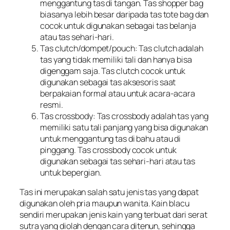
menggantung tas di tangan. Tas shopper bag
biasanya lebih besar daripada tas tote bag dan
cocok untuk digunakan sebagai tas belanja
atau tas sehari-hari.
Tas clutch/dompet/pouch: Tas clutch adalah
tas yang tidak memiliki tali dan hanya bisa
digenggam saja. Tas clutch cocok untuk
digunakan sebagai tas aksesoris saat
berpakaian formal atau untuk acara-acara
resmi.
Tas crossbody: Tas crossbody adalah tas yang
memiliki satu tali panjang yang bisa digunakan
untuk menggantung tas di bahu atau di
pinggang. Tas crossbody cocok untuk
digunakan sebagai tas sehari-hari atau tas
untuk bepergian.
Tas ini merupakan salah satu jenis tas yang dapat
digunakan oleh pria maupun wanita. Kain blacu
sendiri merupakan jenis kain yang terbuat dari serat
sutra yang diolah dengan cara ditenun, sehingga