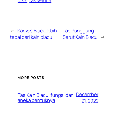
lokal
tas wanita
←
Kanvas Blacu lebih
Tas Punggung
tebal dari kain blacu
Serut Kain Blacu
→
MORE POSTS
December
Tas Kain Blacu, fungsi dan
aneka bentuknya
21, 2022